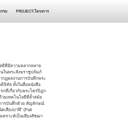
กรรม
PROJECT:โครงการ
นโลยีที่มีความหลากหลาย
านในพระสังฆราชูปถัมภ์
 ปรากฏผลงานการบันทึกพระ
จิทัล ทั้งในสื่อหนังสือ
กที่เกี่ยวกับพระไตรปิฎก
้วยเทคโนโลยีที่ล้ำสมัย
การบันทึกด้วย สัญลักษณ์
ตเสียงปาฬิ" (Pali
เคราะห์เป็นเสียงสัชฌา