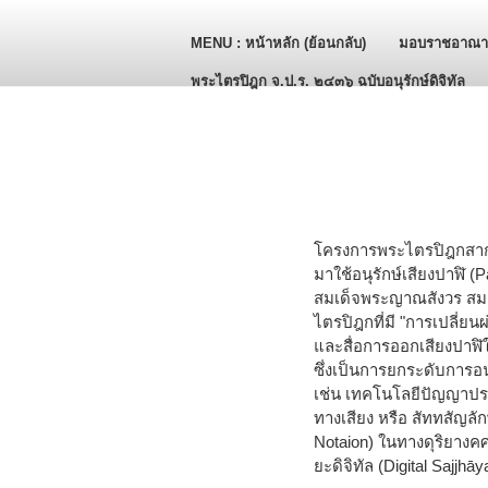
MENU : หน้าหลัก (ย้อนกลับ)
มอบราชอาณาจ
Skip to main content
พระไตรปิฎก จ.ป.ร. ๒๔๓๖ ฉบับอนุรักษ์ดิจิทัล
โครงการพระไตรปิฎกสากล (
มาใช้อนุรักษ์เสียงปาฬิ
สมเด็จพระญาณสังวร สมเด
ไตรปิฎกที่มี "การเปลี่ยนผ
และสื่อการออกเสียงปาฬิ
ซึ่งเป็นการยกระดับการอน
เช่น เทคโนโลยีปัญญาประด
ทางเสียง หรือ สัททสัญลั
Notaion) ในทางดุริยาง
ยะดิจิทัล (Digital Sajjhā