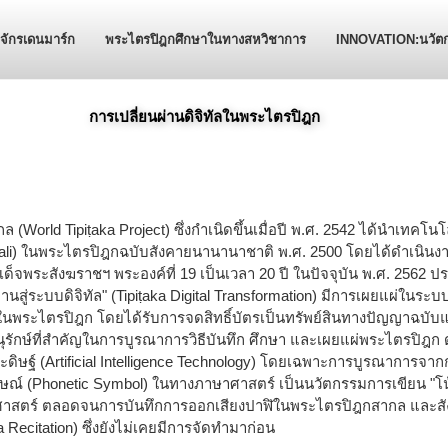
ักรเดนมาร์ก
พระไตรปิฎกศึกษาในทางสหวิชาการ
INNOVATION:นวัต
การเปลี่ยนผ่านดิจิทัลในพระไตรปิฎก
World Tipiṭaka Project) ซึ่งกำเนิดขึ้นเมื่อปี พ.ศ. 2542 ได้นำเทคโ
 (Pali) ในพระไตรปิฎกฉบับสังคายนานานาชาติ พ.ศ. 2500 โดยได้ดำเนินง
็จพระสังฆราชฯ พระองค์ที่ 19 เป็นเวลา 20 ปี ในปัจจุบัน พ.ศ. 2562
่านสู่ระบบดิจิทัล" (Tipiṭaka Digital Transformation) มีการเผยแผ่ในระบบดิ
ในพระไตรปิฎก โดยได้รับการจดสิทธิ์บัตรเป็นทรัพย์สินทางปัญญาฉบับแร
ุรักษ์ที่สำคัญในการบูรณาการวิธีบันทึก ศึกษา และเผยแผ่พระไตรปิฎก ด
ิษฐ์ (Artificial Intelligence Technology) โดยเฉพาะการบูรณาการจาก
กษณ์ (Phonetic Symbol) ในทางภาษาศาสตร์ เป็นนวัตกรรมการเขียน "โน้
คศาสตร์ ตลอดจนการบันทึกการออกเสียงปาฬิในพระไตรปิฎกสากล และสัง
ya Recitation) ซึ่งยังไม่เคยมีการจัดทำมาก่อน