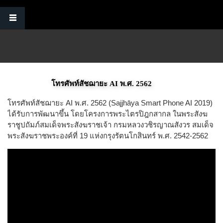
Skip to main content
โทรศัพท์สัชฌายะ AI พ.ศ. 2562
โทรศัพท์สัชฌายะ AI พ.ศ. 2562 (Sajjhāya Smart Phone AI 2019)
ได้รับการพัฒนาขึ้น โดยโครงการพระไตรปิฎกสากล ในพระสังฆ
ราชูปถัมภ์สมเด็จพระสังฆราชเจ้า กรมหลวงวชิรญาณสังวร สมเด็จ
พระสังฆราชพระองค์ที่ 19 แห่งกรุงรัตนโกสินทร์ พ.ศ. 2542-2562