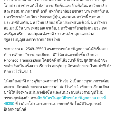
โดยประชาชาชนทั่วไปสามารถสืบค้นและอ้างอิงในมหาวิทยาลัย
และหอสมุดนานาชาติ อาทิ มหาวิทยาลัยอุปซาลา ประเทศสวีเดน,
มหาวิทยาลัยโตเกียว ประเทศญี่ปุ่น, สมาคมมหาโพธิ์ พุทธคยา
ประเทศอินเดีย, มหาวิทยาลัยออสโล ประเทศนอร์เวย์, มหาวิทยา
ลัยเมลเบิร์น ประเทศออสเตรเลีย, มหาวิทยาลัยวอชิงตัน ประเทศ
สหรัฐอเมริกา, หอสมุดแห่งชาติ ประเทศอังกฤษ และศาล
รัฐธรรมนูญแห่งราชอาณาจักรไทย
ระหว่าง พ.ศ. 2548-2559 โครงการพระไตรปิฎกสากลได้ริเริ่มและ
ทำการศึกษา "การถอดเสียงปาฬิ" ให้แม่นตรงยิ่งขึ้น เรียกว่า
Phonetic Transcription โดยจัดพิมพ์เสียงปาฬิด้วยชุดสัททะอักขะ
ระสำเร็จเป็นครั้งแรก เรียกว่า ละหุ/คะรุ สัททะอักขะระไทย-ปาฬิ ดัง
ที่กล่าวไว้ในข้อ 1
โน้ตเสียงปาฬิ ทางดูริยางคศาสตร์ ในข้อ 2 เป็นการบูรณาการต่อย
อดจาก สัททะอักขะระทางภาษาศาสตร์ในข้อ 1 เพื่อการเขียนเสียง
ปาฬิให้มีจังหวะแม่นตรงยิ่งขึ้น และเป็นระดับเสียงสามัญที่ไม่มี
วรรณยุกต์สูงต่ำ ตาม
สิทธิบัตรในมูลนิธิพระไตรปิฎกสากล เลขที่
46390
ที่ว่าด้วยโปรแกรมการแบ่งพยางค์อัตโนมัติในอุปกรณ์
อิเล็กทรอนิกส์