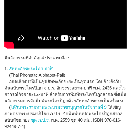
มีนวัตกรรมที่สำคัญ 4 ประเภท คือ :
1.
สัททะอักขะระไทย-ปาฬิ
(Thai Phonetitc Alphabet-Pāḷi)
ถอดเสียงปาฬิเป็นชุดสัททะอักขะระเป็นชุดแรก โดยอ้างอิงกับ
ต้นฉบับพระไตรปิฎก จ.ป.ร. อักขะระสยาม-ปาฬิ พ.ศ. 2436 และไว
ยากรณ์กัจจายะนะ-ปาฬิ สำหรับการพิมพ์พระไตรปิฎกสากล ซึ่งเป็น
นวัตกรรมการจัดพิมพ์พระไตรปิฎกด้วยสัททะอักขะระเป็นครั้งแรก
(
ได้รับพระราชทานพระบรมราชานุญาตในรัชกาลที่ 9
ให้เชิญ
ภาพตราพระปรมาภิไธย ภ.ป.ร. จัดพิมพ์บนปกพระไตรปิฎกสากล
ฉบับสัชฌายะ
ชุด ภ.ป.ร.
พ.ศ. 2559 ชุด 40 เล่ม, ISBN 978-616-
92449-7-4)