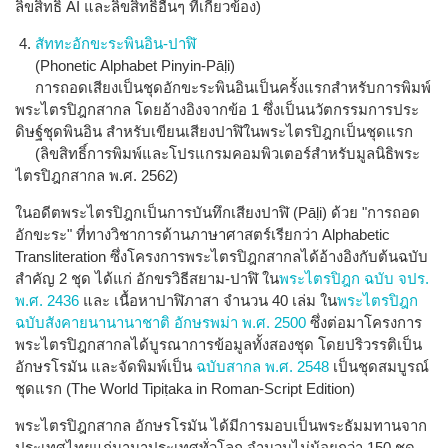
ลิขสิทธิ์ AI และลิขสิทธิ์อื่นๆ ที่เกี่ยวข้อง)
4.
สัททะอักขะระพินอิน-ปาฬิ
(Phonetic Alphabet Pinyin-Pāḷi)
การถอดเสียงเป็นชุดอักขะระพินอินเป็นครั้งแรกสำหรับการพิมพ์
พระไตรปิฎกสากล โดยอ้างอิงจากข้อ 1 ซึ่งเป็นนวัตกรรมการประ
ดิษฐ์ชุดพินอิน สำหรับเขียนเสียงปาฬิในพระไตรปิฎกเป็นชุดแรก
(ลิขสิทธิ์การพิมพ์และโปรแกรมคอมพิวเตอร์สำหรับมูลนิธิพระ
ไตรปิฎกสากล พ.ศ. 2562)
ในอดีตพระไตรปิฎกเป็นการบันทึกเสียงปาฬิ (Pāḷi) ด้วย "การถอด
อักขะระ" ที่ทางวิชาการด้านภาษาศาสตร์เรียกว่า Alphabetic
Transliteration ซึ่งโครงการพระไตรปิฎกสากลได้อ้างอิงกับต้นฉบับ
สำคัญ 2 ชุด ได้แก่ อักขรวิธีสยาม-ปาฬิ ใน
พระไตรปิฎก ฉบับ จปร.
พ.ศ. 2436
และ เนื้อหาปาฬิภาสา จำนวน 40 เล่ม ใน
พระไตรปิฎก
ฉบับสังคายนานานาชาติ อักษรพม่า พ.ศ. 2500
ซึ่งต่อมาโครงการ
พระไตรปิฎกสากลได้บูรณาการข้อมูลทั้งสองชุด โดยปริวรรติเป็น
อักษรโรมัน และจัดพิมพ์เป็น
ฉบับสากล พ.ศ. 2548
เป็นชุดสมบูรณ์
ชุดแรก (The World Tipiṭaka in Roman-Script Edition)
พระไตรปิฎกสากล อักษรโรมัน ได้มีการมอบเป็นพระธัมมทานจาก
ประเทศไทยแก่นานาประเทศทั่วโลก จำนวนไม่น้อยกว่า 150 ชุด