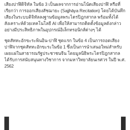
เสียงปาฬิดิจิทัล ในข้อ 3 เป็นผลจากการอ่านโน้ตเสียงปาฬิ หรือที่
เรียกว่า การออกเสียงสัชฌายะ (Sajjhāya Recitation) โดยได้บันทึก
เสียงในระบบดิจิทัลลงฐานข้อมูลพระไตรปิฎกสากล พร้อมทั้งได้
สังเคราะห์ด้วยเทคโนโลยี AI เพื่อให้สามารถติดตั้งข้อมูลดังกล่าว
อย่างมีประสิทธิภาพในอุปกรณ์อิเล็กทรอนิกส์ต่างๆ ได้
ชุดสัททะอักขะระพินอิน-ปาฬิ ชุดแรก ในข้อ 4 เป็นการถอดเสียง
ปาฬิจากชุดสัททะอักขะระในข้อ 1 ซึ่งเป็นการนำเสนอใหม่สำหรับ
เผยแผ่ในสาธารณรัฐประชาชนจีน โดยมูลนิธิพระไตรปิฎกสากล
ได้รับการสนับสนุนทางวิชาการ จากมหาวิทยาลัยนเรศวร ในปี พ.ศ.
2562