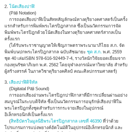
2.
โน้ตเสียงปาฬิ
(Pāḷi Notation)
การถอดเสียงปาฬิเป็นสัททสัญลักษณ์ทางดุริยางคศาสตร์เป็นครั้ง
แรกสำหรับการพิมพ์พระไตรปิฎกสากล ซึ่งเป็นนวัตกรรมการจัด
พิมพ์พระไตรปิฎกด้วยโน้ตเสียงในทางดุริยางคศาสตร์สากลเป็น
ครั้งแรก
(ได้รับพระราชานุญาตให้เชิญภาพตราพระนามาภิไธย ส.ก. จัด
พิมพ์บนปกพระไตรปิฎกสากล ฉบับสัชฌายะ
ชุด ส.ก.
พ.ศ. 2559
ชุด 40 เล่มISBN 978-616-92449-7-4, รางวัลนักวิจัยยอดเยี่ยมจาก
กองทุนรัชดาภิเษก พ.ศ. 2562 โดยจุฬาลงกรณ์มหาวิทยาลัย สำหรับ
ผู้สร้างสรรค์ ในภาควิชาดุริยางคศิลป์ คณะศิลปกรรมศาสตร์)
3.
เสียงปาฬิดิจิทัล
(Digitatal Pāḷi Sound)
การออกเสียงอ่านพระไตรปิฎกปาฬิภาสาที่มีการเปลี่ยนผ่านอย่าง
สมบูรณ์ในระบบดิจิทัล ซึ่งเป็นนวัตกรรมการอนุรักษ์เสียงปาฬิใน
พระไตรปิฎกทั้งชุดสำหรับการกระจายเสียงในอุปกรณ์
อิเล็กทรอนิกส์เป็นครั้งแรก
(
สิทธิบัตรในมูลนิธิพระไตรปิฎกสากล เลขที่ 46390
ที่ว่าด้วย
โปรแกรมการแบ่งพยางค์อัตโนมัติในอุปกรณ์อิเล็กทรอนิกส์ และ