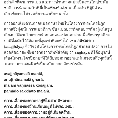
อย่างไรก็ตามการแปล และการอ่านภาคแปลเป็นงานใหญ่ระดับ
ชาติ การนำเสนอในที่นี้เป็นเพียงข้อสังเกตเบื้องต้น ที่ผู้มีส่วน
เกี่ยวข้องจะได้ร่วมพิจารณาศึกษาต่อไป
การออกเสียงอ่านภาคแปลภาษาไทยในโครงการพระไตรปิฎก
สากลจึงมุ่งเน้นการแปลที่กระชับ แปลบรรทัดต่อบรรทัด มุ่งเน้นรูป
เสียงปาฬิตามไวยากรณ์ ตลอดจนแปลและอ่านเพื่อรักษารูปเสียง
ปาฬิดั้งเดิมไว้ให้มากที่สุดเท่าที่จะทำได้ เช่น
อสัชฌายะ
(
asajjhāya
) ซึ่งปัจจุบันโครงการพระไตรปิฎกสากลแปลว่า การไม่
สวดสัชฌายะ ซึ่งมาจากรากศัพท์สำคัญ ว่า
sajjhāya
ที่ได้อนุรักษ์
เสียงในพระไตรปิฎกปาฬิให้สืบทอดมาอย่างแม่นตรงจนถึงทุกวันนี้
และสามารถจัดพิมพ์เป็นฉบับสากล อักษรโรมัน :
asajjhāyamalā mantā,
anuṭṭhānamalā gharā;
malaṁ vaṇṇassa kosajjaṁ,
pamādo rakkhato malaṁ.
ความเสื่อมของคาถาอยู่ที่ไม่สวดสัชฌายะ,
ความเสื่อมของบ้านเรือนอยู่ที่ไม่ซ่อมแซม;
ความเสื่อมของความงามอยู่ที่เกียจคร้าน,