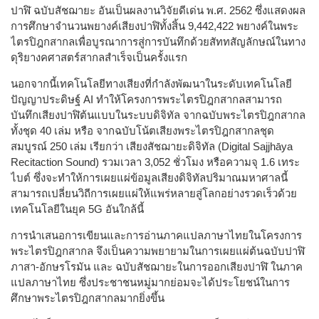
ปาฬิ ฉบับสัชฌายะ อันเป็นผลงานวิจัยดีเด่น พ.ศ. 2562 ซึ่งแสดงผล
การศึกษาจำนวนพยางค์เสียงปาฬิทั้งสิ้น 9,442,422 พยางค์ในพระ
ไตรปิฎกสากลเพื่อบูรณาการสู่การบันทึกด้วยสัททสัญลักษณ์ในทาง
ดุริยางคศาสตร์สากลสำเร็จเป็นครั้งแรก
นอกจากนี้เทคโนโลยีทางเสียงที่กำลังพัฒนาในระดับเทคโนโลยี
ปัญญาประดิษฐ์ AI ทำให้โครงการพระไตรปิฎกสากลสามารถ
บันทึกเสียงปาฬิต้นแบบในระบบดิจิทัล จากฉบับพระไตรปิฎกสากล
ทั้งชุด 40 เล่ม หรือ จากฉบับโน้ตเสียงพระไตรปิฎกสากลชุด
สมบูรณ์ 250 เล่ม เรียกว่า เสียงสัชฌายะดิจิทัล (Digital Sajjhāya
Recitaction Sound) รวมเวลา 3,052 ชั่วโมง หรือความจุ 1.6 เทระ
ไบต์ ซึ่งจะทำให้การเผยแผ่ข้อมูลเสียงดิจิทัลปริมาณมหาศาลนี้
สามารถเปลี่ยนวิถีการเผยแผ่ให้แพร่หลายสู่โลกอย่างรวดเร็วด้วย
เทคโนโลยีในยุค 5G อันใกล้นี้
การนำเสนอการเขียนและการอ่านภาคแปลภาษาไทยในโครงการ
พระไตรปิฎกสากล จึงเป็นความพยายามในการเผยแผ่ต้นฉบับปาฬิ
ภาสา-อักษรโรมัน และ ฉบับสัชฌายะในการออกเสียงปาฬิ ในภาค
แปลภาษาไทย ซึ่งประชาชนหมู่มากย่อมจะได้ประโยชน์ในการ
ศึกษาพระไตรปิฎกสากลมากยิ่งขึ้น