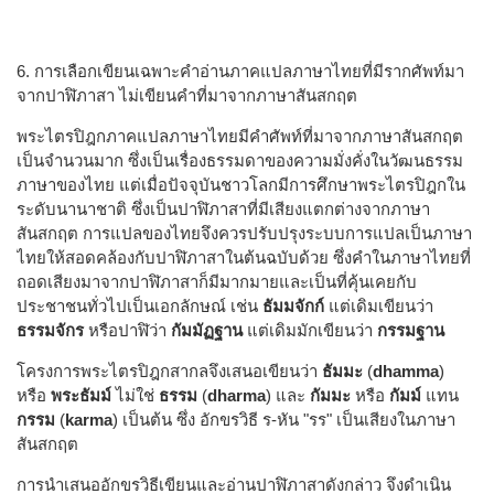
6. การเลือกเขียนเฉพาะคำอ่านภาคแปลภาษาไทยที่มีรากศัพท์มา
จากปาฬิภาสา ไม่เขียนคำที่มาจากภาษาสันสกฤต
พระไตรปิฎกภาคแปลภาษาไทยมีคำศัพท์ที่มาจากภาษาสันสกฤต
เป็นจำนวนมาก ซึ่งเป็นเรื่องธรรมดาของความมั่งคั่งในวัฒนธรรม
ภาษาของไทย แต่เมื่อปัจจุบันชาวโลกมีการศึกษาพระไตรปิฎกใน
ระดับนานาชาติ ซึ่งเป็นปาฬิภาสาที่มีเสียงแตกต่างจากภาษา
สันสกฤต การแปลของไทยจึงควรปรับปรุงระบบการแปลเป็นภาษา
ไทยให้สอดคล้องกับปาฬิภาสาในต้นฉบับด้วย ซึ่งคำในภาษาไทยที่
ถอดเสียงมาจากปาฬิภาสาก็มีมากมายและเป็นที่คุ้นเคยกับ
ประชาชนทั่วไปเป็นเอกลักษณ์ เช่น
ธัมมจักก์
แต่เดิมเขียนว่า
ธรรมจักร
หรือปาฬิว่า
กัมมัฏฐาน
แต่เดิมมักเขียนว่า
กรรมฐาน
โครงการพระไตรปิฎกสากลจึงเสนอเขียนว่า
ธัมมะ
(
dhamma
)
หรือ
พระธัมม์
ไม่ใช่
ธรรม
(
dharma
) และ
กัมมะ
หรือ
กัมม์
แทน
กรรม
(
karma
) เป็นต้น ซึ่ง อักขรวิธี ร-หัน "รร" เป็นเสียงในภาษา
สันสกฤต
การนำเสนออักขรวิธีเขียนและอ่านปาฬิภาสาดังกล่าว จึงดำเนิน