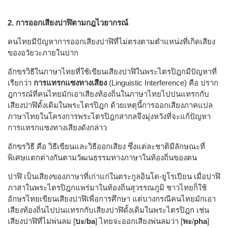
2. การออกเสียงปาฬิตามกฎไวยากรณ์
คนไทยมีปัญหาการออกเสียงปาฬิที่ไม่ตรงตามตำแหน่งที่เกิดเสียง
ของอวัยวะภายในปาก
อักขรวิธีในภาษาไทยที่ใช้เขียนเสียงปาฬิในพระไตรปิฎกมีปัญหาที่
เรียกว่า
การแทรกแซงทางเสียง
(Linguistic Interference) คือ ปราก
ฎการณ์ที่คนไทยมักเอาเสียงท้องถิ่นในภาษาไทยไปปนแทรกกับ
เสียงปาฬิดั้งเดิมในพระไตรปิฎก ด้วยเหตุนี้การออกเสียงภาคแปล
ภาษาไทยในโครงการพระไตรปิฎกสากลจึงมุ่งหวังที่จะแก้ปัญหา
การแทรกแซงทางเสียงดังกล่าว
อักขรวิธี คือ วิธีเขียนและวิธีออกเสียง ซึ่งแต่ละชาติมีลักษณะที่
พิเศษแตกต่างกันตามวัฒนธรรมทางภาษาในท้องถิ่นของตน
ปาฬิ เป็นเสียงของภาษาที่เก่าแก่ในตระกูลอินโด-ยูโรเปียน เมื่อปาฬิ
ภาสาในพระไตรปิฎกแพร่มาในท้องถิ่นสุวรรณภูมิ ชาวไทยก็ใช้
อักษรไทยเขียนเสียงปาฬิเพื่อการศึกษา แต่บางกรณีคนไทยมักเอา
เสียงท้องถิ่นไปปนแทรกกับเสียงปาฬิดั้งเดิมในพระไตรปิฎก เช่น
เสียงปาฬิที่ไม่พ่นลม [
บะ
/
ba
] ไทยจะออกเสียงพ่นลมว่า [
พะ
/
pha
]