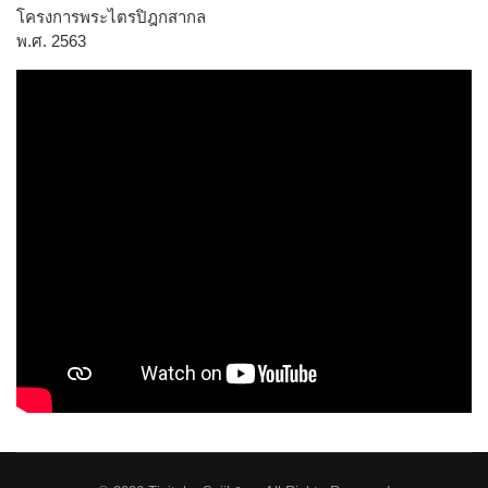
โครงการพระไตรปิฎกสากล
พ.ศ. 2563