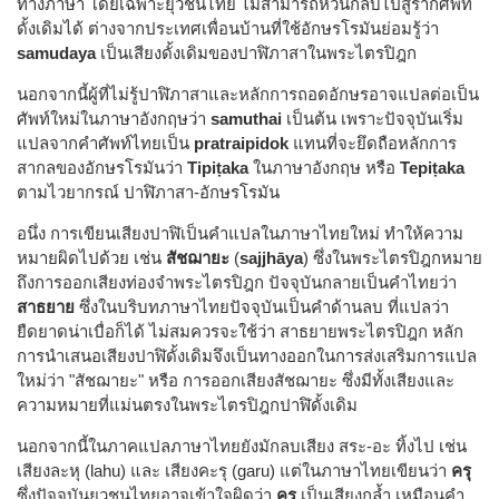
ทางภาษา โดยเฉพาะยุวชนไทย ไม่สามารถหวนกลับไปสู่รากศัพท์
ดั้งเดิมได้ ต่างจากประเทศเพื่อนบ้านที่ใช้อักษรโรมันย่อมรู้ว่า
samudaya
เป็นเสียงดั้งเดิมของปาฬิภาสาในพระไตรปิฎก
นอกจากนี้ผู้ที่ไม่รู้ปาฬิภาสาและหลักการถอดอักษรอาจแปลต่อเป็น
ศัพท์ใหม่ในภาษาอังกฤษว่า
samuthai
เป็นต้น เพราะปัจจุบันเริ่ม
แปลจากคำศัพท์ไทยเป็น
pratraipidok
แทนที่จะยึดถือหลักการ
สากลของอักษรโรมันว่า
Tipiṭaka
ในภาษาอังกฤษ หรือ
Tepiṭaka
ตามไวยากรณ์ ปาฬิภาสา-อักษรโรมัน
อนึ่ง การเขียนเสียงปาฬิเป็นคำแปลในภาษาไทยใหม่ ทำให้ความ
หมายผิดไปด้วย เช่น
สัชฌายะ
(
sajjhāya
) ซึ่งในพระไตรปิฎกหมาย
ถึงการออกเสียงท่องจำพระไตรปิฎก ปัจจุบันกลายเป็นคำไทยว่า
สาธยาย
ซึ่งในบริบทภาษาไทยปัจจุบันเป็นคำด้านลบ ที่แปลว่า
ยืดยาดน่าเบื่อก็ได้ ไม่สมควรจะใช้ว่า สาธยายพระไตรปิฎก หลัก
การนำเสนอเสียงปาฬิดั้งเดิมจึงเป็นทางออกในการส่งเสริมการแปล
ใหม่ว่า "สัชฌายะ" หรือ การออกเสียงสัชฌายะ ซึ่งมีทั้งเสียงและ
ความหมายที่แม่นตรงในพระไตรปิฎกปาฬิดั้งเดิม
นอกจากนี้ในภาคแปลภาษาไทยยังมักลบเสียง สระ-อะ ทิ้งไป เช่น
เสียงละหุ (lahu) และ เสียงคะรุ (garu) แต่ในภาษาไทยเขียนว่า
ครุ
ซึ่งปัจจุบันยุวชนไทยอาจเข้าใจผิดว่า
ครุ
เป็นเสียงกล้ำ เหมือนคำ