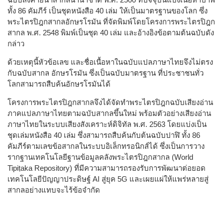
ทั้ง 86 คัมภีร์ เป็นชุดหนังสือ 40 เล่ม ให้เป็นมาตรฐานของโลก ซึ่ง
พระไตรปิฎกสากลอักษรโรมัน ที่จัดพิมพ์โดยโครงการพระไตรปิฎก
สากล พ.ศ. 2548 พิมพ์เป็นชุด 40 เล่ม และอ้างอิงข้อตามต้นฉบับดัง
กล่าว
ด้วยเหตุนี้หัวข้อเลข และชื่อเนื้อหาในฉบับแปลภาษาไทยจึงไม่ตรง
กับฉบับสากล อักษรโรมัน ซึ่งเป็นฉบับมาตรฐาน ที่ประชาชนทั่ว
โลกสามารถสืบค้นอักษรโรมันได้
โครงการพระไตรปิฎกสากลจึงได้จัดทำพระไตรปิฎกฉบับเสียงอ่าน
ภาคแปลภาษาไทยตามฉบับสากลขึ้นใหม่ พร้อมตัวอย่างเสียงอ่าน
ภาษาไทยในระบบเสียงสังเคราะห์ดิจิทัล พ.ศ. 2563 โดยแบ่งเป็น
ชุดเล่มหนังสือ 40 เล่ม ซึ่งสามารถสืบค้นกับต้นฉบับปาฬิ ทั้ง 86
คัมภีร์ตามเลขข้อสากลในระบบอิเล็กทรอนิกส์ได้ ซึ่งเป็นการวาง
รากฐานเทคโนโลยีฐานข้อมูลคลังพระไตรปิฎกสากล (World
Tipiṭaka​ Repository) ที่มีความสามารถรองรับการพัฒนาต่อยอด
เทคโนโลยีปัญญาประดิษฐ์ AI สู่ยุค 5G และเผยแผ่ให้แพร่หลายสู่
สากลอย่างแทบจะไร้ข้อจำกัด