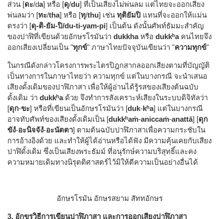
ส่วน [
ดะ
/d
a
] หรือ [
ดุ
/
du
] ที่เป็นเสียงไม่พ่นลม แต่ไทยจะออกเสียง
พ่นลมว่า [
ทะ
/
tha
] หรือ [
ทุ
/
thu
] เช่น
ทุติยัมปิ
แทนที่จะออกให้แม่น
ตรงว่า [
ดุ-ติ-ยัม-ปิ/du-ti-yam-pi
] เป็นต้น ดังนั้นศัพท์ธัมมะสำคัญ
ของปาฬิที่เขียนด้วยอักษรโรมันว่า
dukkha
หรือ
dukkʰa
คนไทยจึง
ออกเสียงเปลี่ยนเป็น "
ทุกข์
" ภาษาไทยปัจจุบันเขียนว่า "
ความทุกข์
"
ในกรณีดังกล่าวโครงการพระไตรปิฎกสากลออกเสียงตามที่บัญญัติ
เป็นทางการในภาษาไทยว่า ความทุกข์ แต่ในบางกรณี จะนำเสนอ
เสียงดั้งเดิมของปาฬิภาสา เพื่อให้ผู้อ่านได้รู้รสของเสียงต้นฉบับ
ดั้งเดิม ว่า
dukkʰa
ด้วย จึงทำการสังเคราะห์เสียงในระบบดิจิทัลว่า
[
ดุก
-
ขะ
] หรือที่เขียนเป็นอักษรโรมันว่า [
duk
-
kʰa
] แต่ในบางกรณี
อาจทับศัพท์ของเสียงดั้งเดิมเป็น [
dukkʰaṁ
-
aniccaṁ
-
anattā
] [
ดุก
ขังํ
-
อะนิจจังํ
-
อะนัตตา
] ตามต้นฉบับปาฬิภาสาเพื่อความกระชับใน
การอ้างอิงด้วย และทำให้ผู้ได้อ่านหรือได้ฟัง มีความคุ้นเคยกับเสียง
ปาฬิดั้งเดิม ซึ่งเป็นเสียงพระธัมม์ ที่อนุรักษ์ความบริสุทธิ์และคง
ความหมายเดิมทางนิรุตติศาสตร์ไว้มิให้ตีความเป็นอย่างอื่นได้
อักษรโรมัน อักษรสยาม สัททอักษร
3. อักขรวิธีการเขียนปาฬิภาสา และการออกเสียงปาฬิภาสา