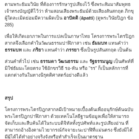
ตามพระธัมมวินัย ที่ต้องการรักษารูปเสียงไว้ ซึ่งพระสัมมาสัมพุทธ
เจ้าทรงบัญญัติไว้ว่า ห้ามสอนเสียงพระธัมม์ด้วยเสียงสันสกฤต ภิกขุ
ผู้ใดละเมิดย่อมมีความผิดเป็น
อาปัตติ
(
āpatti
) (ดูพระวินัยปิฎก ข้อ
285)
เพื่อให้เกิดเอกภาพในการแปลเป็นภาษาไทย โครงการพระไตรปิฎก
สากลจึงเลือกคำในวัฒนธรรมปาฬิภาสา เช่น
ธัมมบท
แทนคำว่า
ธรรมบท
และ
ภริยา
แทนคำว่า
ภรรยา
ซึ่งเป็นรูปสันสกฤต เป็นต้น
ส่วนคำทั่วไป เช่น
ธรรมดา
วัฒนธรรม
และ
รัฐธรรมนูญ
เป็นศัพท์ที่
มิใช่ธัมมะโดยตรง ใช้อักขรวิธี รอ-หัน หรือ "รร" ก็เป็นหลักการที่
แตกต่างกันในทางนิรุตติศาสตร์อย่างดีแล้ว
สรุป
โครงการพระไตรปิฎกสากลมีเป้าหมายเบื้องต้นเพื่ออนุรักษ์ต้นฉบับ
พระไตรปิฎกปาฬิภาสา ด้วยเทคโนโลยีฐานข้อมูลเพื่อให้สามารถ
จัดเก็บและสืบค้นได้ในระบบดิจิทัลทั้งรูปศัพท์และรูปเสียงอ่าน ที่
สามารถอ้างอิงตามไวยากรณ์กัจจายะนะปาฬิที่แม่นตรง ซึ่งยังมิได้
มีผู้ได้ได้ทำอย่างจริงจังหรือทำสำเร็จเป็นมาตรฐาน