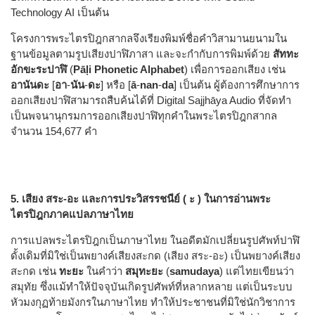
Technology AI เป็นต้น
โครงการพระไตรปิฎกสากลจึงเรียงพิมพ์ชื่อคำวิสามานยนามใน
ฐานข้อมูลตามรูปเสียงปาฬิภาสา และจะกำกับการพิมพ์ด้วย
สัททะ
อักขะระปาฬิ
(
Pāḷi Phonetic Alphabet
) เพื่อการออกเสียง เช่น
อานันดะ
[
อา
-
นัน
-
ดะ
] หรือ [
ā
-
nan
-
da
] เป็นต้น ผู้ต้องการศึกษาการ
ออกเสียงปาฬิสามารถสืบค้นได้ที่ Digital Sajjhāya Audio ที่จัดทำ
เป็นพจนานุกรมการออกเสียงปาฬิทุกคำในพระไตรปิฎกสากล
จำนวน 154,677 คำ
5. เสียง สระ-อะ และการประวิสรรชนีย์ ( ะ ) ในการอ่านพระ
ไตรปิฎกภาคแปลภาษาไทย
การแปลพระไตรปิฎกเป็นภาษาไทย ในอดีตมักเปลี่ยนรูปศัพท์ปาฬิ
ดั้งเดิมที่มิใช่เป็นพยางค์เสียงสะกด (เสียง สระ-อะ) เป็นพยางค์เสียง
สะกด เช่น
ทะยะ
ในคำว่า
สมุทะยะ
(
samudaya
) แต่ไทยเขียนว่า
สมุทัย ซึ่งแม้ทำให้ปัจจุบันเกิดรูปศัพท์ที่หลากหลาย แต่เป็นระบบ
หัวมงกุฏท้ายมังกรในภาษาไทย ทำให้ประชาชนที่มิใช่นักวิชาการ