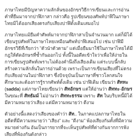
ภาษาไทยมีปัญหาความลักลั่นของอักขรวิธีการเขียนและการอ่าน
คำที่ยืมมาจากปาฬิภาสา กล่าวคือ รูปเขียนของศัพท์ปาฬิในภาษา
ไทยมิได้ออกเสียงตรงกับเสียงปาฬิดั้งเดิมเสมอไป
ภาษาไทยแม้ยืมคำศัพท์มาจากปาฬิภาสาเป็นจำนวนมาก แต่ก็มิได้
เขียนรูปศัพท์ในภาษาไทยเหมือนศัพท์ปาฬิเสมอไป เช่น ปาฬิมี
อักขรวิธีที่เรียกว่า "ตัวนำตัวตาม" แต่เมื่อยืมมาใช้ในภาษาไทยได้มี
กฎให้ตัดอักษรที่ซ้ำกันออกไป ทั้งนี้ในอดีตเข้าใจว่าเพื่อให้ง่ายใน
การเขียนรูปศัพท์เพราะไม่ต้องคำนึงถึงเสียงเดิม แต่ระบบนี้กลับ
สร้างความลักลั่นในการอ่านด้วย เพราะเป็นการเขียนเสียงที่ไม่ตรง
กับเสียงอ่านในปาฬิภาสา ซึ่งปัจจุบันเป็นภาษาที่ชาวโลกสนใจ
ศึกษาและต้องการรู้รากศัพท์ดั้งเดิม เช่น ปาฬิเดิม เขียนว่า
สัททะ
(
sadda
) แต่ภาษาไทยเขียนว่า
สัทอักษร
แต่ให้อ่านว่า
สัททะ
-
อักษร
ในขณะที่
สัทธัมม์
ไม่อ่านว่า
สัททะธรรม
เพราะ
สัท
ในบริบทนี้มิได้
มีความหมายว่าเสียง แต่มีความหมายว่า ดีงาม
ตัวอย่างนี้แสดงว่าเสียงของคำว่า
สัท
.. ในภาคแปลภาษาไทยใน
อดีตที่มีความหมายว่า "เสียง" และ "ดีงาม" พ้องเสียงกันทั้งที่มีความ
หมายต่างกัน อันเป็นการยากที่จะเห็นรูปศัพท์ที่ต่างกันจากการฟัง
เสียงที่พ้องกันดังกล่าว