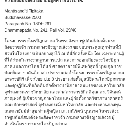
ความเสื่อมของนายยามอยู่ที่ความประมาท.
Mahāsaṅgīti Tipiṭaka
Buddhavasse 2500
Paragraph No. 18Dh:261,
Dhammapada No. 241, Pāḷi Vol. 29/40
โครงการพระไตรปิฎกสากล ในพระสังฆราชูปถัมภ์สมเด็จพระ
สังฆราชเจ้า กรมหลวงวชิรญาณสังวร ขอขอบพระคุณทุกท่านที่มี
ส่วนในโครงการเป็นอย่างสูงไว้ ณ ที่นี้อีกครั้งหนึ่ง โดยเฉพาะท่านผู้
ที่ได้ร่วมกันวางรากฐานการแปล และการออกเสียงพระไตรปิฎก
ภาคแปลภาษาไทย ได้แก่ ศาสตราจารย์พิเศษวิสุทธิ์ บุษยกุล ราช
บัณฑิตสาขาตันติภาสา ประธานก่อตั้งโครงการพระไตรปิฎกสากล
อาจารย์สิริ เพ็ชรไชย ป.ธ.9 ประธานก่อตั้งมูลนิธิพระไตรปิฎกสากล
และดุษฏีบัณฑิตกิตติมศักดิ์ทางปาฬิภาสาคนแรกของมหาวิทยาลัย
จุฬาลงกรณราชวิทยาลัย และศาสตราจารย์กิตติคุณ ดร. วิจินตน์
ภาณุพงศ์ ผู้เชี่ยวชาญภาษาไทย และผู้ก่อตั้งภาควิชาภาษาศาสตร์
คณะอักษรศาสตร์ จุฬาลงกรณ์มหาวิทยาลัย และประธานกองทุน
สนทนาธัมม์นำสุข ท่านผู้หญิง ม.ล. มณีรัตน์ บุนนาค ในพระสังฆ
ราชูปถัมภ์สมเด็จพระสังฆราชเจ้า กรมหลวงวชิรญาณสังวร ผู้
ดำเนินโครงการพระไตรปิฎกสากล