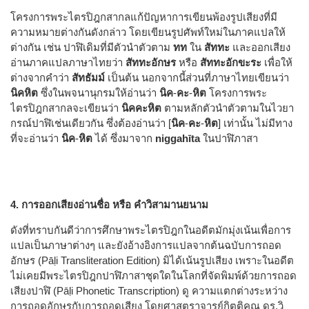
โครงการพระไตรปิฎกสากลแก้ปัญหาการเขียนพ้องรูปเสียงที่มี
ความหมายต่างกันดังกล่าว โดยเขียนรูปศัพท์ใหม่ในภาคแปลให้
ต่างกัน เช่น ปาฬิเดิมที่มีตัวนำตัวตาม
ทท
ใน
สัททะ
และออกเสียง
อ่านภาคแปลภาษาไทยว่า
สัททะอักษร
หรือ
สัททะอักขะระ
เพื่อให้
ต่างจากคำว่า
สัทธัมม์
เป็นต้น นอกจากนี้ส่วนที่ภาษาไทยเขียนว่า
นิคหิต
ซึ่งในพจนานุกรมให้อ่านว่า
นิค
-
คะ
-
หิต
โครงการพระ
ไตรปิฎกสากลจะเขียนว่า
นิคคะหิต
ตามหลักตัวนำตัวตามในไวยา
กรณ์ปาฬิเช่นเดียวกัน ซึ่งต้องอ่านว่า [
นิค
-
คะ
-
หิต
] เท่านั้น ไม่มีทาง
ที่จะอ่านว่า
นิค
-
หิต
ได้ ซึ่งมาจาก
niggahīta
ในปาฬิภาสา
4. การออกเสียงอ่านชื่อ หรือ คำวิสามานยนาม
ดังที่ทราบกันดีว่าการศึกษาพระไตรปิฎกในอดีตมักมุ่งเน้นเพื่อการ
แปลเป็นภาษาต่างๆ และยังอ้างอิงการแปลจากต้นฉบับการถอด
อักษร (Pāḷi Transliteration Edition) มิได้เน้นรูปเสียง เพราะในอดีต
ไม่เคยมีพระไตรปิฎกปาฬิภาสาชุดใดในโลกที่จัดพิมพ์ด้วยการถอด
เสียงปาฬิ (Pāḷi Phonetic Transcription) ดู ความแตกต่างระหว่าง
การถอดอักษรกับการถอดเสียง โดยศาสตราจารย์กิตติคุณ ดร.วิ