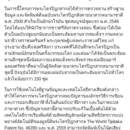
ในการนี้โครงการพระไตรปิฎกสากลได้ทำการตรวจทาน สร้างฐาน
ข้อมูล และจัดพิมพ์ต้นฉบับพระไตรปิฎกสังคายนาสากลนานาชาติ
พ.ศ. 2500 สำเร็จเป็นอักษรโรมัน ชุดสมบูรณ์ชุดแรก พ.ศ. 2548
โดยได้มอบให้นักวิชาการชาวศรีลังกาตรวจสอบ ซึ่งต่อมาได้เปิด
ตัวเป็นฉบับปฐมฤกษ์มอบเป็นพระธัมมทานจากสมเด็จฯ กรมหลวง
นราธิวาสราชนครินทร์ พระกุลเชษฐ์แห่งพระราชวงศ์ไทย แก่
ประธานาธิบดีแห่งศรีลังกา ประเทศที่ได้บันทึกพระไตรปิฎกเป็น
ลายลักษณ์อักษรเป็นครั้งแรกของโลก และต่อมาได้จัดเป็นพระธัมม
ทานอีกชุดหนึ่งน้อมถวายแด่สมเด็จพระสังฆราชแห่งเมียนมาร์
ฉลองศรัทธาที่พม่าเป็นผู้จัดสังคายนาพระไตรปิฎกสากลนานาชาติ
ชุดนี้ ปัจจุบันได้มีการเผยแผ่ฉบับสากลเป็นพระธัมมทานไปทั่วโลก
แล้วไม่น้อยกว่า 150 ชุด
ในการใช้เทคโนโลยีฐานข้อมูลและเทคโนโลยีทางเสียงดังกล่าว
ทำให้โครงการพระไตรปิฎกสากลพบปัญหาของอักขรวิธีการเขียน
และการออกเสียงปาฬิ ทั้งในต้นฉบับปาฬิภาสา และในภาคแปล
ภาษาต่างๆ ซึ่งปัญหาเหล่านี้สามารถปรับแก้ในเบื้องต้นได้ด้วย
เทคโนโลยีการเรียงพิมพ์ด้วยสัททสัญลักษณ์ตามสิทธิบัตรการแบ่ง
พยางค์อัตโนมัติของมูลนิธิพระไตรปิฎกสากล The World Tipiṭaka
Patent No. 46390 และ พ.ศ. 2559 สามารถจัดพิมพ์เป็นโน้ตเสียง