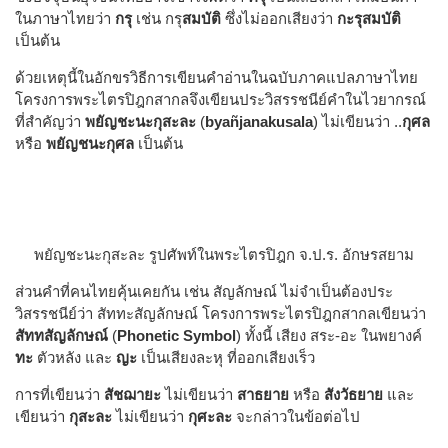
ในภาษาไทยว่า
กรุ
เช่น กรุ
สมบัติ
ซึ่งไม่ออกเสียงว่า
กะรุสมบัติ
เป็นต้น
ด้วยเหตุนี้ในอักขรวิธีการเขียนคำอ่านในฉบับภาคแปลภาษาไทย
โครงการพระไตรปิฎกสากลจึงเขียนประวิสรรชนีย์คำในไวยากรณ์
ที่สำคัญว่า
พยัญชะนะกุสะละ
(
byañjanakusala
) ไม่เขียนว่า ..
กุศล
หรือ
พยัญชนะกุศล
เป็นต้น
พยัญชะนะกุสะละ รูปศัพท์ในพระไตรปิฎก จ.ป.ร. อักษรสยาม
ส่วนคำที่คนไทยคุ้นเคยกัน เช่น สัญลักษณ์ ไม่จำเป็นต้องประ
วิสรรชนีย์ว่า สัททะสัญลักษณ์ โครงการพระไตรปิฎกสากลเขียนว่า
สัททสัญลักษณ์
(
Phonetic Symbol
) ทั้งนี้ เสียง สระ-อะ ในพยางค์
ทะ
ตัวหลัง และ
ญะ
เป็นเสียงละหุ ที่ออกเสียงเร็ว
การที่เขียนว่า
สัชฌายะ
ไม่เขียนว่า
สาธยาย
หรือ
สังวัธยาย
และ
เขียนว่า
กุสะละ
ไม่เขียนว่า
กุศะละ
จะกล่าวในข้อต่อไป