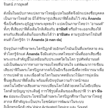
จินตน์ ภาณุพงศ์
ดังนั้นในฉบับภาคแปลภาษาไทยผู้แปลในอดีตจึงมักแปลงชื่อบุคคล
เป็นภาษาไทยด้วย มิได้รักษารูปเสียงปาฬิดั้งเดิมไว้ เช่น
Ānanda
ซึ่งเป็นชื่อพระอุปัฏฐากพระพุทธเจ้า แปลเป็นภาษาไทยว่า "อานนท์"
ทั้งๆ ที่เสียงปาฬิดั้งเดิมใกล้เคียงกับ
อานันท์
หรือถ้าจะออกเสียงให้
ตรงกับเสียงดั้งเดิมก็ออกเสียงได้ว่า
อานันดะ
ตามรูปอักษรโรมันที่
คนทั่วโลกรู้จัก ว่า
Ānanda
[
ā
-
nan
-
da
]
ปัจจุบันการศึกษาพระไตรปิฎกด้วยอักษรโรมันเป็นที่แพร่หลาย คน
ทั่วโลกรู้จักแต่
Ānanda
จึงมีแต่ประเทศไทยเท่านั้นที่ออกเสียงชื่อ
พระเถระสำคัญนี้ไม่เหมือนกับประเทศใดในโลก รูปศัพท์อานนท์
แม้เป็นพัฒนาการทางภาษาของไทยที่น่าสนใจ แต่พัฒนาการเขียน
เสียงปาฬิในพระไตรปิฎกสากลก็เป็นอีกเรื่องหนึ่งที่ควรพิจารณาเพื่อ
การแปลด้วย และเนื่องด้วยโลกในอนาคตมีแนวโน้มการมุ่งเน้น
ฟื้นฟูเสียงปาฬิดั้งเดิม พร้อมทั้งปัจจุบันความก้าวหน้าของ
เทคโนโลยีทางเสียงสามารถเปลี่ยนโลกได้ด้วยเทคโนโลยีเปลี่ยน
โลกด้วยปัญญาประดิษฐ์ การใช้รูปดั้งเดิมของเสียงปาฬิ ว่า
อา
-
นัน
-
ดะ
ย่อมจะเป็นประโยชน์ในด้านพระไตรปิฎกศึกษาในภาษาไทยสู่
สากล ที่สำคัญจะเป็นประโยชน์ต่อการพัฒนาในระบบ
อิเล็กทรอนิกส์ เช่น Voice Activated Device และ Sound