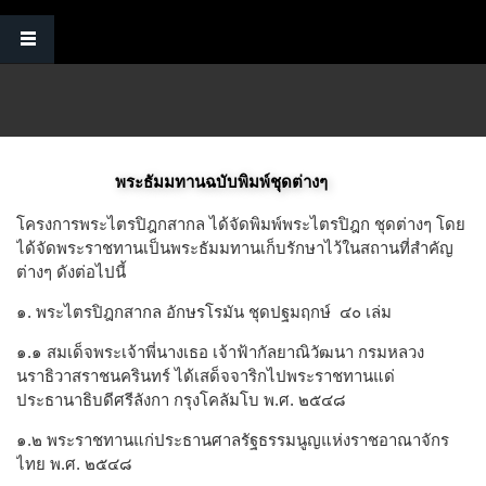
Skip to main content
พระธัมมทานฉบับพิมพ์ชุดต่างๆ
โครงการพระไตรปิฎกสากล ได้จัดพิมพ์พระไตรปิฎก ชุดต่างๆ โดย
ได้จัดพระราชทานเป็นพระธัมมทานเก็บรักษาไว้ในสถานที่สำคัญ
ต่างๆ ดังต่อไปนี้
๑. พระไตรปิฎกสากล อักษรโรมัน ชุดปฐมฤกษ์ ๔๐ เล่ม
๑.๑ สมเด็จพระเจ้าพี่นางเธอ เจ้าฟ้ากัลยาณิวัฒนา กรมหลวง
นราธิวาสราชนครินทร์ ได้เสด็จจาริกไปพระราชทานแด่
ประธานาธิบดีศรีลังกา กรุงโคลัมโบ พ.ศ. ๒๕๔๘
๑.๒ พระราชทานแก่ประธานศาลรัฐธรรมนูญแห่งราชอาณาจักร
ไทย พ.ศ. ๒๕๔๘