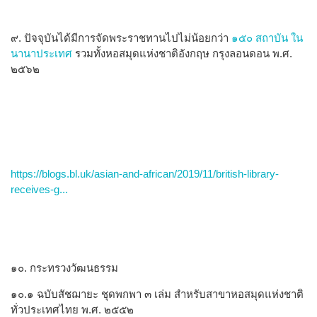
๙. ปัจจุบันได้มีการจัดพระราชทานไปไม่น้อยกว่า
๑๕๐ สถาบัน ใน
นานาประเทศ
รวมทั้งหอสมุดแห่งชาติอังกฤษ กรุงลอนดอน พ.ศ.
๒๕๖๒
https://blogs.bl.uk/asian-and-african/2019/11/british-library-
receives-g...
๑๐. กระทรวงวัฒนธรรม
๑๐.๑ ฉบับสัชฌายะ ชุดพกพา ๓ เล่ม สำหรับสาขาหอสมุดแห่งชาติ
ทั่วประเทศไทย พ.ศ. ๒๕๕๒