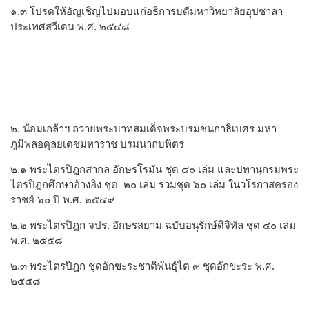
๑.๓ โปรดให้อัญเชิญไปมอบแก่อธิการบดีมหาวิทยาลัยอุปซาลา
ประเทศสวีเดน พ.ศ. ๒๕๔๘
๒. น้อมเกล้าฯ ถวายพระบาทสมเด็จพระบรมชนกาธิเบศร มหา
ภูมิพลอดุลยเดชมหาราช บรมนาถบพิตร
๒.๑ พระไตรปิฎกสากล อักษรโรมัน ชุด ๔๐ เล่ม และปทานุกรมพระ
ไตรปิฎกศึกษาอ้างอิง ชุด ๒๐ เล่ม รวมชุด ๖๐ เล่ม ในวโรกาสครอง
ราชย์ ๖๐ ปี พ.ศ. ๒๕๔๙
๒.๒ พระไตรปิฎก จปร. อักษรสยาม ฉบับอนุรักษ์ดิจิทัล ชุด ๔๐ เล่ม
พ.ศ. ๒๕๕๘
๒.๓ พระไตรปิฎก ชุดอักขะระชาติพันธุ์ไต ๙ ชุดอักขะระ พ.ศ.
๒๕๕๘