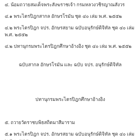
๔. น้อมถวายสมเด็จพระสังฆราชเจ้า กรมหลวงวชิรญาณสังวร
๔.๑ พระไตรปิฎกสากล อักษรโรมัน ชุด ๔๐ เล่ม พ.ศ. ๒๕๕๒
๔.๒ พระไตรปิฎก จปร. อักษรสยาม ฉบับอนุรักษ์ดิจิทัล ชุด ๔๐ เล่ม
พ.ศ. ๒๕๕๒
๔.๒ ปทานุกรมพระไตรปิฎกศึกษาอ้างอิง ชุด ๔๐ เล่ม พ.ศ. ๒๕๕๒
ฉบับสากล อักษรโรมัน และ ฉบับ จปร. อนุรักษ์ดิจิทัล
ปทานุกรมพระไตรปิฎกศึกษาอ้างอิง
๕. ถวายวัดราชบพิธสถิตมาสีมาราม
๕.๑ พระไตรปิฎก จปร. อักษรสยาม ฉบับอนุรักษ์ดิจิทัล ชุด ๔๐ เล่ม