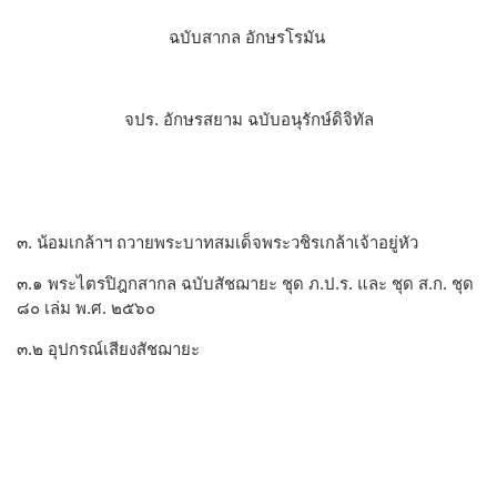
ฉบับสากล อักษรโรมัน
จปร. อักษรสยาม ฉบับอนุรักษ์ดิจิทัล
๓. น้อมเกล้าฯ ถวายพระบาทสมเด็จพระวชิรเกล้าเจ้าอยู่หัว
๓.๑ พระไตรปิฎกสากล ฉบับสัชฌายะ ชุด ภ.ป.ร. และ ชุด ส.ก. ชุด
๘๐ เล่ม พ.ศ. ๒๕๖๐
๓.๒ อุปกรณ์เสียงสัชฌายะ