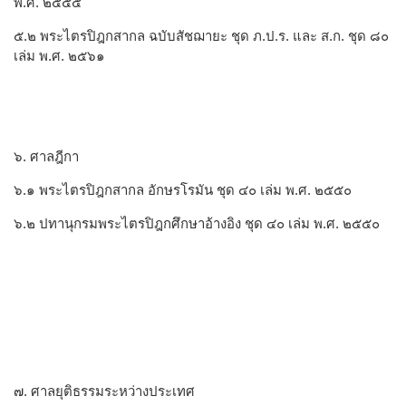
พ.ศ. ๒๕๕๕
๕.๒ พระไตรปิฎกสากล ฉบับสัชฌายะ ชุด ภ.ป.ร. และ ส.ก. ชุด ๘๐
เล่ม พ.ศ. ๒๕๖๑
๖. ศาลฎีกา
๖.๑ พระไตรปิฎกสากล อักษรโรมัน ชุด ๔๐ เล่ม พ.ศ. ๒๕๕๐
๖.๒ ปทานุกรมพระไตรปิฎกศึกษาอ้างอิง ชุด ๔๐ เล่ม พ.ศ. ๒๕๕๐
๗. ศาลยุติธรรมระหว่างประเทศ