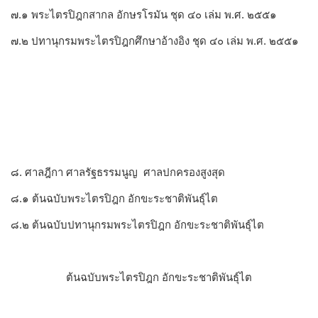
๗.๑ พระไตรปิฎกสากล อักษรโรมัน ชุด ๔๐ เล่ม พ.ศ. ๒๕๕๑
๗.๒ ปทานุกรมพระไตรปิฎกศึกษาอ้างอิง ชุด ๔๐ เล่ม พ.ศ. ๒๕๕๑
๘. ศาลฎีกา ศาลรัฐธรรมนูญ ศาลปกครองสูงสุด
๘.๑ ต้นฉบับพระไตรปิฎก อักขะระชาติพันธุ์ไต
๘.๒ ต้นฉบับปทานุกรมพระไตรปิฎก อักขะระชาติพันธุ์ไต
ต้นฉบับพระไตรปิฎก อักขะระชาติพันธุ์ไต