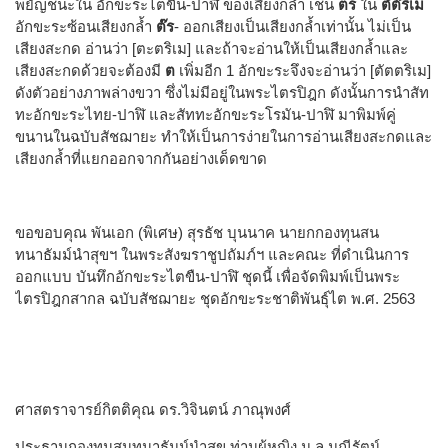
พยัญชนะใน อักขะระไตขืน-ปาฬิ ของเสียงกล้ำ เช่น
ตร
ใน
ตัต๊ริเม
อักขะระซ้อนเสียงกล้ำ
ต๊ร
- ออกเสียงเป็นเสียงกล้ำเท่านั้น ไม่เป็น
เสียงสะกด อ่านว่า [ตะตริเม] และถ้าจะอ่านให้เป็นเสียงกล้ำและ
เสียงสะกดด้วยจะต้องมี
ต
เพิ่มอีก 1 อักขะระจึงจะอ่านว่า [ตัตตริเม]
ดังตัวอย่างภาพล่างขวา ซึ่งไม่มีอยู่ในพระไตรปิฎก ดังนั้นการนำสัท
ทะอักขะระไทย-ปาฬิ และสัททะอักขะระโรมัน-ปาฬิ มาพิมพ์คู่
ขนานในฉบับสัชฌายะ ทำให้เป็นการง่ายในการอ่านเสียงสะกดและ
เสียงกล้ำที่แยกออกจากกันอย่างเด็ดขาด
ขอขอบคุณ พันเอก (พิเศษ) สุรธัช บุนนาค นายกกองทุนสน
ทนาธัมม์นำสุขฯ ในพระสังฆราชูปถัมภ์ฯ และคณะ ที่ดำเนินการ
ออกแบบ บันทึกอักขะระไตขืน-ปาฬิ ชุดนี้ เพื่อจัดพิมพ์เป็นพระ
ไตรปิฎกสากล ฉบับสัชฌายะ ชุดอักขะระชาติพันธุ์ไต พ.ศ. 2563
ศาสตราจารย์กิตติคุณ ดร.วิจินตน์ ภาณุพงศ์
ประธานกองทุนสนทนาธัมม์นำสุข ท่านผู้หญิง ม.ล.มณีรัตน์