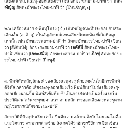
เสียงสั้น ที่เป็นละหุ-ออกเสียงเร็ว เช่น อักขะระสยาม-ปาฬิî ว่า
โกณ์
ฑัญ์ญ
สัททะอักขะระไทย-ปาฬิ ว่า [โก็ณฑัญญะ]
๒.๖ เครื่องหมาย ง-พินทุโปร่ง ( งํ ) เป็นพยัญชนะที่ประกอบกับสระ
เสียงสั้น (อ อิ อ
)
เป็นสัญลักษณ์แทนเสียงนิคคะหิต ที่เกิดที่จมูก
เท่านั้น เช่น อักขะระสยาม-ปาฬิ ว่า สัททะอักขะระไทย-ปาฬิ เขียน
ว่า [สังํกัปปังํ] อักขะระสยาม-ปาฬิ ว่า
เอตัส๊มิํ
สัททะอักขะระไทย-
ปาฬิ เขียนว่า [
เอตะสมิงํ
] อักขะระสยาม-ปาฬิ ว่า
ภิกขุํ
สัททะอักขะ
ระไทย-ปาฬิ เขียนว่า [ภ
กข
งํ]
๓. พิมพ์สัททสัญลักษณ์ของเสียงละหุคะรุ ด้วยเทคโนโลยีการพิมพ์
ดิจิทัล กล่าวคือ เสียงละหุ-ออกเสียงเร็ว พิมพ์สีเบาโปร่ง เสียงคะรุ-
ออกเสียงนานขึ้น พิมพ์สีเข้มทึบ ซึ่งเป็นการจัดทำเป็นครั้งแรกใน
ประวัติศาสตร์พระพุทธศาสนา ตามหลักการออกเสียงละหุคะรุตาม
กฎไวยากรณ์กัจจายะนะ-ปาฬิ
อักขรวิธีที่ปัจจุบันเรียกว่าไตขืนมีความคล้ายคลึงกับไตยวน ไตลื้อ
และไตลาว จากภาพล่างซ้าย สังเกตได้ว่าอักขรวิธีการเขียนซ้อน