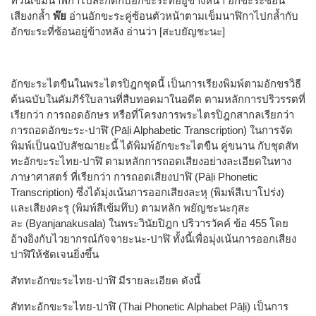
ทวนเข็มนาฬิกาไปสะกดกับอักขะระที่อยู่ข้างหน้า อักขะระซ้อน
เสียงกล้ำ
พ๊ย
อ่านอักขะระคู่ซ้อนตัวหน้าตามเข็มนาฬิกาไปกล้ำกับ
อักขะระที่ซ้อนอยู่ข้างหลัง อ่านว่า [สะบยัญชะนะ]
อักขะระไตขืนในพระไตรปิฎกชุดนี้ เป็นการเรียงพิมพ์ตามอักขรวิธี
ต้นฉบับในคัมภีร์ใบลานที่สืบทอดมาในอดีต ตามหลักการปริวรรตที่
เรียกว่า การถอดอักษร หรือที่โครงการพระไตรปิฎกสากลเรียกว่า
การถอดอักขะระ-ปาฬิ (Pāḷi Alphabetic Transcription) ในการจัด
พิมพ์เป็นฉบับสัชฌายะนี้ ได้พิมพ์อักขะระไตขืน คู่ขนาน กับชุดสัท
ทะอักขะระไทย-ปาฬิ ตามหลักการถอดเสียงอย่างละเอียดในทาง
ภาษาศาสตร์ ที่เรียกว่า การถอดเสียงปาฬิ (Pāḷi Phonetic
Transcription) ซึ่งได้มุ่งเน้นการออกเสียงละหุ (พิมพ์สีเบาโปร่ง)
และเสียงคะรุ (พิมพ์สีเข้มทึบ) ตามหลัก พยัญชะนะกุสะ
ละ (Byanjanakusala) ในพระวินัยปิฎก ปริวารวัคค์ ข้อ 455 โดย
อ้างอิงกับไวยากรณ์กัจจายะนะ-ปาฬิ ทั้งนี้เพื่อมุ่งเน้นการออกเสียง
ปาฬิให้ชัดเจนยิ่งขึ้น
สัททะอักขะระไทย-ปาฬิ มีรายละเอียด ดังนี้
สัททะอักขะระไทย-ปาฬิ (Thai Phonetic Alphabet Pāḷi) เป็นการ​