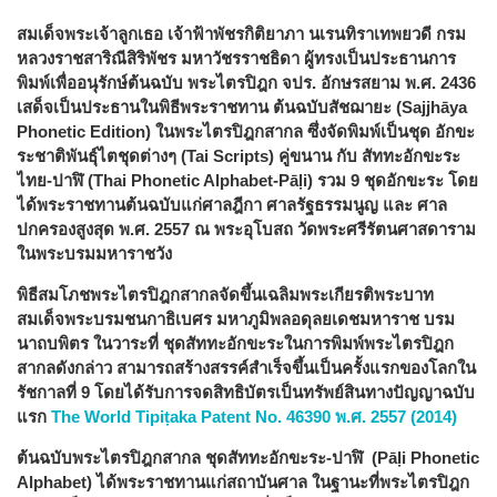
สมเด็จพระเจ้าลูกเธอ เจ้าฟ้าพัชรกิติยาภา นเรนทิราเทพยวดี กรม
หลวงราชสาริณีสิริพัชร มหาวัชรราชธิดา ผู้ทรงเป็นประธานการ
พิมพ์เพื่ออนุรักษ์ต้นฉบับ พระไตรปิฎก จปร. อักษรสยาม พ.ศ. 2436
เสด็จเป็นประธานในพิธีพระราชทาน ต้นฉบับสัชฌายะ (Sajjhāya
Phonetic Edition) ในพระไตรปิฎกสากล ซึ่งจัดพิมพ์เป็นชุด อักขะ
ระชาติพันธุ์ไตชุดต่างๆ (Tai Scripts) คู่ขนาน กับ สัททะอักขะระ
ไทย-ปาฬิ (Thai Phonetic Alphabet-Pāḷi) รวม 9 ชุดอักขะระ โดย
ได้พระราชทานต้นฉบับแก่ศาลฎีกา ศาลรัฐธรรมนูญ และ ศาล
ปกครองสูงสุด พ.ศ. 2557 ณ พระอุโบสถ วัดพระศรีรัตนศาสดาราม
ในพระบรมมหาราชวัง
พิธีสมโภชพระไตรปิฎกสากลจัดขึ้นเฉลิมพระเกียรติพระบาท
สมเด็จพระบรมชนกาธิเบศร มหาภูมิพลอดุลยเดชมหาราช บรม
นาถบพิตร ในวาระที่ ชุดสัททะอักขะระในการพิมพ์พระไตรปิฎก
สากลดังกล่าว สามารถสร้างสรรค์สำเร็จขึ้นเป็นครั้งแรกของโลกใน
รัชกาลที่ 9 โดยได้รับการจดสิทธิบัตรเป็นทรัพย์สินทางปัญญาฉบับ
แรก
The World Tipiṭaka Patent No. 46390 พ.ศ. 2557 (2014)
ต้นฉบับพระไตรปิฎกสากล ชุดสัททะอักขะระ-ปาฬิ (Pāḷi
Phonetic
Alphabet) ได้พระราชทานแก่สถาบันศาล ในฐานะที่พระไตรปิฎก