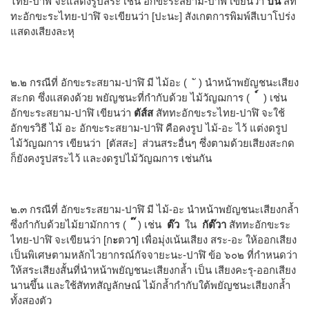
ไทย-ปาฬิ จะแสดงรูปสระ เช่น อักขะระสยาม-ปาฬิ เขียนว่า
ปน
สัท
ทะอักขะระไทย-ปาฬิ จะเขียนว่า [ปะนะ] สังเกตการพิมพ์สีเบาโปร่ง
แสดงเสียงละหุ
๒.๒ กรณีที่ อักขะระสยาม-ปาฬิ มี ไม้อะ ( ั ) นำหน้าพยัญชนะเสียง
สะกด ซึ่งแสดงด้วย พยัญชนะที่กำกับด้วย ไม้วัญฌการ (
) เช่น
อักขะระสยาม-ปาฬิ เขียนว่า
ตัส์ส
สัททะอักขะระไทย-ปาฬิ จะใช้
อักขรวิธี ไม้ อะ อักขะระสยาม-ปาฬิ คือคงรูป ไม้-อะ ไว้ แต่งดรูป
ไม้วัญฌการ เขียนว่า [ตัสสะ] ส่วนสระอื่นๆ ซึ่งตามด้วยเสียงสะกด
ก็ยังคงรูปสระไว้ และงดรูปไม้วัญฌการ เช่นกัน
๒.๓ กรณีที่ อักขะระสยาม-ปาฬิ มี ไม้-อะ นำหน้าพยัญชนะเสียงกล้ำ
ซึ่งกำกับด้วยไม้ยามักการ (
๊
) เช่น
ต๊ว
ใน
กัต๊วา
สัททะอักขะระ
ไทย-ปาฬิ จะเขียนว่า [ก
ะ
ตว
า
] เพื่อมุ่งเน้นเสียง สระ-อะ ให้ออกเสียง
เป็นพิเศษตามหลักไวยากรณ์กัจจายะนะ-ปาฬิ ข้อ ๖๐๒ ที่กำหนดว่า
ให้สระเสียงสั้นที่นำหน้าพยัญชนะเสียงกล้ำ เป็น เสียงคะรุ-ออกเสียง
นานขึ้น และใช้สัททสัญลักษณ์ ไม้กล้ำกำกับใต้พยัญชนะเสียงกล้ำ
ทั้งสองตัว