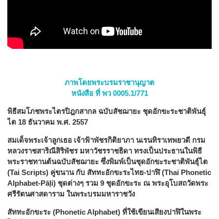
ภาพโดยพระบรมราชานุญาต
หนังสือ ที่ พว 0005.1/771
พิธีสมโภชพระไตรปิฎกสากล ฉบับสัชฌายะ ชุดอักขะระชาติพันธุ์
ไต 18 ธันวาคม พ.ศ. 2557
สมเด็จพระเจ้าลูกเธอ เจ้าฟ้าพัชรกิติยาภา นเรนทิราเทพยวดี กรม
หลวงราชสาริณีสิริพัชร มหาวัชรราชธิดา ทรงเป็นประธานในพิธี
พระราชทานต้นฉบับสัชฌายะ ซึ่งพิมพ์เป็นชุดอักขะระชาติพันธุ์ไต
(Tai Scripts) คู่ขนาน กับ สัททะอักขะระไทย-ปาฬิ (Thai Phonetic
Alphabet-Pāḷi) ชุดต่างๆ รวม 9 ชุดอักขะระ ณ พระอุโบสถวัดพระ
ศรีรัตนศาสดาราม ในพระบรมมหาราชวัง
สัททะอักขะระ (Phonetic Alphabet) ที่ใช้เขียนเสียงปาฬิในพระ