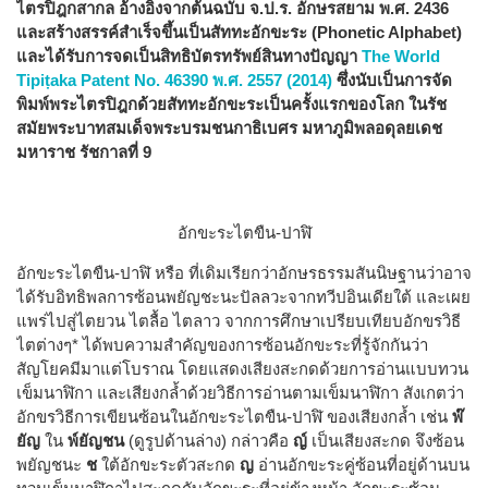
ไตรปิฎกสากล อ้างอิงจากต้นฉบับ จ.ป.ร. อักษรสยาม พ.ศ. 2436
และสร้างสรรค์สำเร็จขึ้นเป็นสัททะอักขะระ (Phonetic Alphabet)
และได้รับการจดเป็นสิทธิบัตรทรัพย์สินทางปัญญา
The World
Tipiṭaka Patent No. 46390 พ.ศ. 2557 (2014)
ซึ่งนับเป็นการจัด
พิมพ์พระไตรปิฎกด้วยสัททะอักขะระเป็นครั้งแรกของโลก ในรัช
สมัยพระบาทสมเด็จพระบรมชนกาธิเบศร มหาภูมิพลอดุลยเดช
มหาราช รัชกาลที่ 9
อักขะระไตขืน-ปาฬิ
อักขะระไตขืน-ปาฬิ หรือ ที่เดิมเรียกว่าอักษรธรรมสันนิษฐานว่าอาจ
ได้รับอิทธิพลการซ้อนพยัญชะนะปัลลวะจากทวีปอินเดียใต้ และเผย
แพร่ไปสู่ไตยวน ไตลื้อ ไตลาว จากการศึกษาเปรียบเทียบอักขรวิธี
ไตต่างๆ* ได้พบความสำคัญของการซ้อนอักขะระที่รู้จักกันว่า
สัญโยคมีมาแต่โบราณ โดยแสดงเสียงสะกดด้วยการอ่านแบบทวน
เข็มนาฬิกา และเสียงกล้ำด้วยวิธีการอ่านตามเข็มนาฬิกา สังเกตว่า
อักขรวิธีการเขียนซ้อนในอักขะระไตขืน-ปาฬิ ของเสียงกล้ำ เช่น
พ๊
ยัญ
ใน
พ์ยัญชน
(ดูรูปด้านล่าง) กล่าวคือ
ญ์
เป็นเสียงสะกด จึงซ้อน
พยัญชนะ
ช
ใต้อักขะระตัวสะกด
ญ
อ่านอักขะระคู่ซ้อนที่อยู่ด้านบน