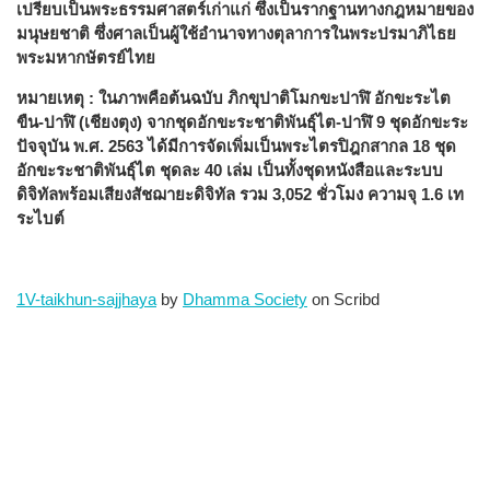
เปรียบเป็นพระธรรมศาสตร์เก่าแก่ ซึ่งเป็นรากฐานทางกฎหมายของ
มนุษยชาติ ซึ่งศาลเป็นผู้ใช้อำนาจทางตุลาการในพระปรมาภิไธย
พระมหากษัตรย์ไทย
หมายเหตุ : ในภาพคือต้นฉบับ ภิกขุปาติโมกขะปาฬิ อักขะระไต
ขืน-ปาฬิ (เชียงตุง) จากชุดอักขะระชาติพันธุ์ไต-ปาฬิ 9 ชุดอักขะระ
ปัจจุบัน พ.ศ. 2563 ได้มีการจัดเพิ่มเป็นพระไตรปิฎกสากล 18 ชุด
อักขะระชาติพันธุ์ไต ชุดละ 40 เล่ม เป็นทั้งชุดหนังสือและระบบ
ดิจิทัลพร้อมเสียงสัชฌายะดิจิทัล รวม 3,052 ชั่วโมง ความจุ 1.6 เท
ระไบต์
1V-taikhun-sajjhaya
by
Dhamma Society
on Scribd