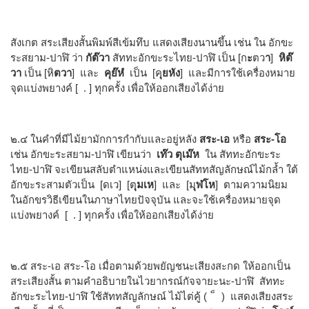
สังเกต สระเสียงสั้นพิมพ์สีเข้มทึบ แสดงเสียงนานขึ้น เช่น ใน อักขะ
ระสยาม-ปาฬิ ว่า
กัต๊วา
สัททะอักขะระไทย-ปาฬิ เป็น [ก
ะ
ตว
า
]
หิต๊
วา
เป็น [หิ
ตวา
] และ
คุย๊หํ
เป็น [ค
ุยหัง
] และมีการใช้เครื่องหมาย
จุดแบ่งพยางค์ [ . ] ทุกครั้ง เพื่อให้ออกเสียงได้ง่าย
๒.๔ ในคำที่มีไม้ยามักการกำกับและอยู่หลัง
สระ-เอ
หรือ
สระ-โอ
เช่น อักขะระสยาม-ปาฬิ เขียนว่า
เท๊ว ตุเม๊ห
ใน สัททะอักขะระ
ไทย-ปาฬิ จะเขียนสลับตำแหน่งและเขียนสัททสัญลักษณ์ไม้กล้ำ ใต้
อักขะระสามตัวเป็น [ดเว] [ต
ุมเห
] และ [ม
ุฬโห
] ตามความนิยม
ในอักขรวิธีเขียนในภาษาไทยปัจจุบัน และจะใช้เครื่องหมายจุด
แบ่งพยางค์ [ . ] ทุกครั้ง เพื่อให้ออกเสียงได้ง่าย
๒.๕ สระ-เอ สระ-โอ เมื่อตามด้วยพยัญชนะเสียงสะกด ให้ออกเป็น
สระเสียงสั้น ตามคำอธิบายในไวยากรณ์กัจจายะนะ-ปาฬิ สัททะ
อักขะระไทย-ปาฬิ ใช้สัททสัญลักษณ์ ไม้ไต่คู้ ( ็ ) แสดงเสียงสระ