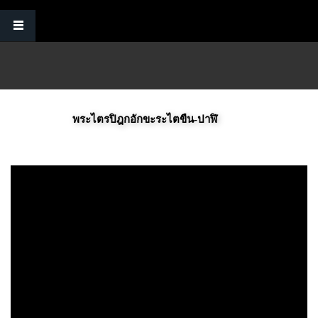
Skip to main content
พระไตรปิฎกอักขะระไตขืน-ปาฬิ