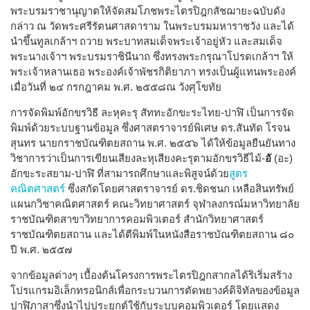
พระบรมราชานุญาตให้จัดสมโภชพระไตรปิฎกสัชฌายะฉบับดัง
กล่าว ณ วัดพระศรีรัตนศาสดาราม ในพระบรมมหาราชวัง และได้
นำขึ้นทูลเกล้าฯ ถวาย พระบาทสมเด็จพระเจ้าอยู่หัว และสมเด็จ
พระนางเจ้าฯ พระบรมราชินีนาถ ซึ่งทรงพระกรุณาโปรดเกล้าฯ ให้
พระเจ้าหลานเธอ พระองค์เจ้าพัชรกิติยาภา ทรงเป็นผู้แทนพระองค์
เมื่อวันที่ ๒๔ กรกฎาคม พ.ศ. ๒๕๕๘ณ วังศุโขทัย
การจัดพิมพ์อักขรวิธี ละหุคะรุ สัททะอักขะระไทย-ปาฬิ เป็นการจัด
พิมพ์ด้วยระบบฐานข้อมูล ซึ่งศาสตราจารย์พิเศษ ดร.สันทัด โรจน
สุนทร นายกราชบัณฑิตยสถาน พ.ศ. ๒๕๕๖ ได้ให้ข้อมูลยืนยันทาง
วิชาการว่าเป็นการเขียนเสียงละหุเสียงคะรุตามอักขรวิธีไม้-
อั
(อะ)
อักขะระสยาม-ปาฬิ ที่สามารถศึกษาและพิสูจน์ด้วย
สูตร
คณิตศาสตร์
ซึ่งสกัดโดยศาสตราจารย์ ดร.ชิดชนก เหลือสินทรัพย์
แผนกวิชาคณิตศาสตร์ คณะวิทยาศาสตร์ จุฬาลงกรณ์มหาวิทยาลัย
ราชบัณฑิตสาขาวิทยาการคอมพิวเตอร์ สำนักวิทยาศาสตร์
ราชบัณฑิตยสถาน และได้ตีพิมพ์ในหนังสือราชบัณฑิตยสถาน ๘๐
ปี พ.ศ. ๒๕๕๗
จากข้อมูลต่างๆ เบื้องต้นโครงการพระไตรปิฎกสากลได้ริเริ่มสร้าง
โปรแกรมอิเล็กทรอนิกส์เพื่อกระบวนการตัดพยางค์ดิจิทัลของข้อมูล
ปาฬิภาสาซึ่งนำไปประยุกต์ใช้กับระบบคอมพิวเตอร์ โดยแสดง