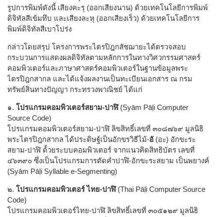
รูปการพิมพ์ดังนี้ เสียงคะรุ (ออกเสียงนาน) ด้วยเทคโนโลยีการพิมพ์
ดิจิทัลสีเข้มทึบ และเสียงละหุ (ออกเสียงเร็ว) ด้วยเทคโนโลยีการ
พิมพ์ดิจิทัลสีเบาโปร่ง
กล่าวโดยสรุป โครงการพระไตรปิฎกสัชฌายะได้ตรวจสอบ
กระบวนการแสดงผลดิจิทัลตามหลักการในทางวิศวกรรมศาสตร์
คอมพิวเตอร์และภาษาศาสตร์คอมพิวเตอร์ในฐานข้อมูลพระ
ไตรปิฎกสากล และได้แจ้งผลงานเป็นทะเบียนเอกสาร ณ กรม
ทรัพย์สินทางปัญญา กระทรวงพาณิชย์ ได้แก่
๑.
โปรแกรมคอมพิวเตอร์
สยาม-ปาฬิ
(Syām Pāḷi Computer
Source Code)
โปรแกรมคอมพิวเตอร์สยาม-ปาฬิ ลิขสิทธิ์เลขที่ ๓๐๘๗๖๙ มูลนิธิ
พระไตรปิฎกสากล ได้ประดิษฐ์เป็นอักขรวิธีไม้-
อั
(อะ) อักขะระ
สยาม-ปาฬิ ด้้วยระบบคอมพิวเตอร์ จากแนวคิดสิทธิบัตร เลขที่
๔๖๓๙๐ ซึ่งเป็นโปรแกรมการตัดคำปาฬิ-อักขะระสยาม เป็นพยางค์
(Syām Pāḷi Syllable e-Segmenting)
๒.
โปรแกรมคอมพิวเตอร์
ไทย-ปาฬิ
(Thai Pāḷi Computer Source
Code)
โปรแกรมคอมพิวเตอร์ไทย-ปาฬิ ลิขสิทธิ์เลขที่ ๓๐๕๑๒๙ มูลนิธิ