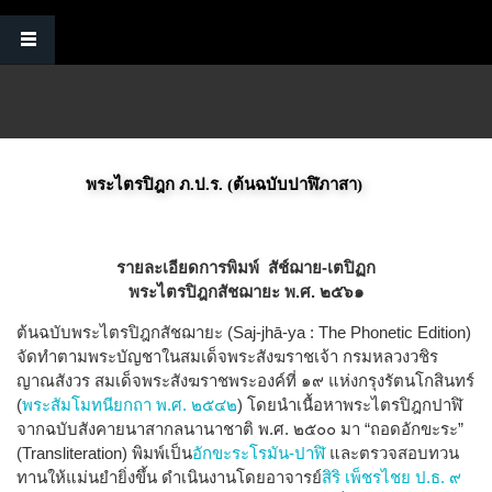
Skip to main content
พระไตรปิฎก ภ.ป.ร. (ต้นฉบับปาฬิภาสา)
รายละเอียดการพิมพ์
สัช์ฌาย-เตปิฏก
พระไตรปิฎกสัชฌายะ พ.ศ. ๒๕๖๑
ต้นฉบับพระไตรปิฎกสัชฌายะ (Saj-jhā-ya : The Phonetic Edition)
จัดทำตามพระบัญชาในสมเด็จพระสังฆราชเจ้า กรมหลวงวชิร
ญาณสังวร สมเด็จพระสังฆราชพระองค์ที่ ๑๙ แห่งกรุงรัตนโกสินทร์
(
พระสัมโมทนียกถา พ.ศ. ๒๕๔๒
) โดยนำเนื้อหาพระไตรปิฎกปาฬิ
จากฉบับสังคายนาสากลนานาชาติ พ.ศ. ๒๕๐๐ มา “ถอดอักขะระ”
(Transliteration) พิมพ์เป็น
อักขะระโรมัน-ปาฬิ
และตรวจสอบทวน
ทานให้แม่นยำยิ่งขึ้น ดำเนินงานโดยอาจารย์
สิริ เพ็ชรไชย ป.ธ. ๙