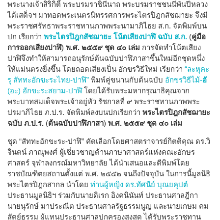
พระนางเจ้าสิริกิติ์ พระบรมราชินีนาถ พระบรมราชชนนีพันปีหลวง
ได้เสด็จฯ มาทอดพระเนตรนิทรรศการพระไตรปิฎกสัชฌายะ จึงมี
พระราชศรัทธาพระราชทานภาพพระนามาภิไธย ส.ก. จัดพิมพ์บน
ปก เรียกว่า
พระไตรปิฎกสัชฌายะ โน้ตเสียงปาฬิ ฉบับ ส.ก.
(
คู่มือ
การออกเสียงปาฬิ
)
พ.ศ. ๒๕๕๙
ชุด
๔๐
เล่ม
การจัดทำโน้ตเสียง
ปาฬิจึงทำให้สามารถอนุรักษ์ต้นฉบับปาฬิภาสาขึ้นใหม่อีกชุดหนึ่ง
ให้แม่นตรงยิ่งขึ้น โดยถอดเสียงเป็น อักขรวิธีใหม่ เรียกว่า
“ละหุคะ
รุ สัททะอักขะระไทย-ปาฬิ”
พิมพ์คู่ขนานกับต้นฉบับ
อักขรวิธีไม้-
อั
(อะ) อักขะระสยาม-ปาฬิ
โดยได้รับพระมหากรุณาธิคุณจาก
พระบาทสมเด็จพระเจ้าอยู่หัว รัชกาลที่ ๙ พระราชทานภาพพระ
ปรมาภิไธย ภ.ป.ร. จัดพิมพ์ลงบนปกเรียกว่า
พระไตรปิฎกสัชฌายะ
ฉบับ ภ.ป.ร.
(
ต้นฉบับปาฬิภาสา
)
พ.ศ. ๒๕๕๙ ชุด
๔๐
เล่ม
ชุด “สัททะอักขะระ-ปาฬิ” คัดเลือกโดยศาสตราจารย์กิตติคุณ ดร.วิ
จินตน์ ภาณุพงศ์ ผู้เชี่ยวชาญด้านภาษาศาสตร์แห่งคณะอักษร
ศาสตร์ จุฬาลงกรณ์มหาวิทยาลัย ได้นำเสนอและตีพิมพ์โดย
ราชบัณฑิตยสถานตั้งแต่ พ.ศ. ๒๕๕๒ จนถึงปัจจุบัน ในการนี้มูลนิธิ
พระไตรปิฎกสากล นำโดย
ท่านผู้หญิง ดร.ทัศนีย์ บุณยคุปต์
ประธานมูลนิธิฯ ร่วมกับนายดิเรก อิงคนินันท์ ประธานศาลฎีกา
นายนุรักษ์ มาประณีต ประธานศาลรัฐธรรมนูญ และนายเกษม คม
สัตย์ธรรม ผู้แทนประธานศาลปกครองสูงสุด ได้รับพระราชทาน