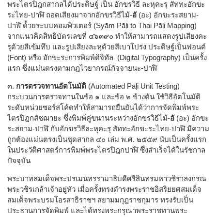
พระไตรปิฎกสากลได้ประดิษฐ์ เป็น อักขรวิธี ละหุคะรุ สัททะอักขะ
ระไทย-ปาฬิ ถอดเสียงมาจากอักขรวิธีไม้-
อั
(อะ) อักขะระสยาม-
ปาฬิ ด้้วยระบบคอมพิวเตอร์ (Syām Pāḷi to Thai Pāḷi Mapping)
จากแนวคิดสิทธิบัตรเลขที่ ๔๖๓๙๐ ทำให้สามารถแสดงรูปเสียงคะ
รุด้วยสีเข้มทึบ และรูปเสียงละหุด้วยสีเบาโปร่ง ประดิษฐ์เป็นฟอนต์
(Font) หรือ อักขะระการพิมพ์ดิจิทัล (Digital Typography) เป็นครั้ง
แรก ซึ่งแม่นตรงตามกฎไวยากรณ์กัจจายนะ-ปาฬิ
๓.
การตรวจทานอัตโนมัติ
(Automated Pāḷi Unit Testing)
กระบวนการตรวจทานในข้อ ๑ และข้อ ๒ ข้างต้น ใช้วิธีอัตโนมัติ
ระดับหน่วยซอร์สโค้ดทำให้สามารถยืนยันได้ว่าการจัดพิมพ์พระ
ไตรปิฎกสัชฌายะ ซึ่งพิมพ์คู่ขนานระหว่างอักขรวิธีไม้-
อั
(อะ) อักขะ
ระสยาม-ปาฬิ กับอักขรวิธีละหุคะรุ สัททะอักขะระไทย-ปาฬิ มีความ
ถูกต้องแม่นตรงเป็นชุดสากล ๔๐ เล่ม พ.ศ. ๒๕๕๙ นับเป็นครั้งแรก
ในประวัติศาสตร์การพิมพ์พระไตรปิฎกปาฬิ ซึ่งสำเร็จได้ในรัชกาล
ปัจจุบัน
พระบาทสมเด็จพระปรเมนทรรามาธิบดีศรีสินทรมหาวชิราลงกรณ
พระวชิรเกล้าเจ้าอยู่หัว เมื่อครั้งทรงดำรงพระราชอิสริยยศสมเด็จ
สมเด็จพระบรมโอรสาธิราชฯ สยามมกุฎราชกุมาร ทรงรับเป็น
ประธานการจัดพิมพ์ และได้ทรงพระกรุณาพระราชทานพระ