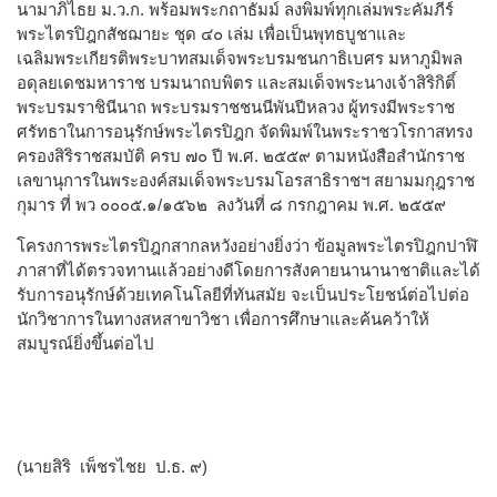
นามาภิไธย ม.ว.ก. พร้อมพระกถาธัมม์ ลงพิมพ์ทุกเล่มพระคัมภีร์
พระไตรปิฎกสัชฌายะ ชุด ๔๐ เล่ม เพื่อเป็นพุทธบูชาและ
เฉลิมพระเกียรติพระบาทสมเด็จพระบรมชนกาธิเบศร มหาภูมิพล
อดุลยเดชมหาราช บรมนาถบพิตร และสมเด็จพระนางเจ้าสิริกิติ์
พระบรมราชินีนาถ พระบรมราชชนนีพันปีหลวง ผู้ทรงมีพระราช
ศรัทธาในการอนุรักษ์พระไตรปิฎก จัดพิมพ์ในพระราชวโรกาสทรง
ครองสิริราชสมบัติ ครบ ๗๐ ปี พ.ศ. ๒๕๕๙ ตามหนังสือสำนักราช
เลขานุการในพระองค์สมเด็จพระบรมโอรสาธิราชฯ สยามมกุฎราช
กุมาร ที่ พว ๐๐๐๕.๑/๑๕๖๒ ลงวันที่ ๘ กรกฎาคม พ.ศ. ๒๕๕๙
โครงการพระไตรปิฎกสากลหวังอย่างยิ่งว่า ข้อมูลพระไตรปิฎกปาฬิ
ภาสาที่ได้ตรวจทานแล้วอย่างดีโดยการสังคายนานานาชาติและได้
รับการอนุรักษ์ด้วยเทคโนโลยีที่ทันสมัย จะเป็นประโยชน์ต่อไปต่อ
นักวิชาการในทางสหสาขาวิชา เพื่อการศึกษาและค้นคว้าให้
สมบูรณ์ยิ่งขึ้นต่อไป
(นายสิริ เพ็ชรไชย ป.ธ. ๙)