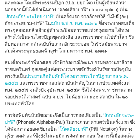
และคณะ โดยมีพระธรรมปิฎก (ป.อ. ปยุตโต) เป็นผู้เขียนคำนำ
นอกจากนี้ยังได้ดำเนินการ “ถอดเสียงปาฬิ” (Transcription) เป็น
“สัททะอักขะระไทย-ปาฬิ”
เป็นครั้งแรก จากอักขรวิธี “ไม้-
อั
(อะ)
อักขะระสยาม-ปาฬิ” ใน
ฉบับ จ.ป.ร. พ.ศ. ๒๔๓๖
ซึ่งพระบาทสมเด็จ
พระจุลจอมเกล้าเจ้าอยู่หัว พระปิยมหาราชแห่งกรุงสยาม ได้ทรง
สร้างไว้เป็นพระไตรปิฎกชุดหนังสือ และพระราชทานไปทั่วโลก ซึ่ง
สืบทอดมาจากต้นฉบับใบลาน อักขะระขอม ในรัชสมัยพระบาท
สมเด็จพระพุทธยอดฟ้าจุฬาโลกมหาราช พ.ศ. ๒๓๓๑
สมเด็จพระเจ้าพี่นางเธอ เจ้าฟ้ากัลยาณิวัฒนา กรมหลวงนราธิวาส
ราชนครินทร์ กุลเชษฐ์แห่งพระบรมราชจักรีวงศ์ในรัชกาลปัจจุบัน
ทรงรับเป็น
ประธานกิตติมศักดิ์โครงการพระไตรปิฎกสากล พ.ศ.
๒๕๔๗
และพระราชทานแก่สถาบันสำคัญในนานาประเทศตั้งแต่
พ.ศ.​ ๒๕๔๘ จนถึงปัจจุบัน พ.ศ. ๒๕๕๙ ซึ่งได้จัดพระราชทานตาม
รอยประวัติศาสตร์ ฉบับ จ.ป.ร. ไม่น้อยกว่า ๑๒๐ สถาบัน ใน ๒๐
ประเทศทั่วโลก
การจัดพิมพ์ฉบับสัชฌายะจึงเป็นการถอดเสียงเป็น
“สัททะอักขะระ-
ปาฬิ”
(Phonetic Alphabet-Pāḷi) ในทางภาษาศาสตร์เป็นครั้งแรก ซึ่ง
ได้พัฒนาต่อยอดเขียนเป็น
“โน้ตเสียงปาฬิ”
(Pāḷi Notation) ในทาง
ดุริยางคศาสตร์ซึ่งยังไม่เคยมีการจัดทำมาก่อน ในการนี้เมื่อสมเด็จ