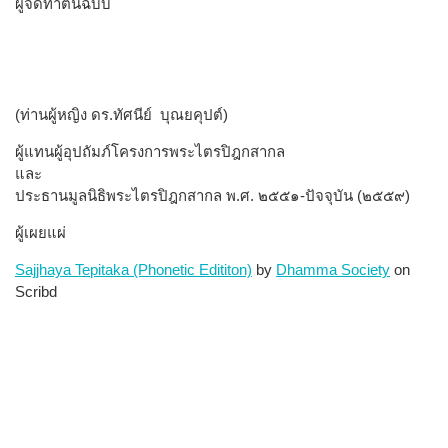
ผู้จัดทำต้นฉบับ
(ท่านผู้หญิง ดร.ทัศนีย์ บุณยคุปต์)
ผู้แทนผู้อุปถัมภ์โครงการพระไตรปิฎกสากล
และ
ประธานมูลนิธิพระ​ไตรปิฎก​สากล พ.ศ. ๒๕๕๑-ปัจจุบัน (๒๕๕๙)
ผู้เผยแผ่
Sajjhaya Tepitaka (Phonetic Edititon)
by
Dhamma Society
on
Scribd